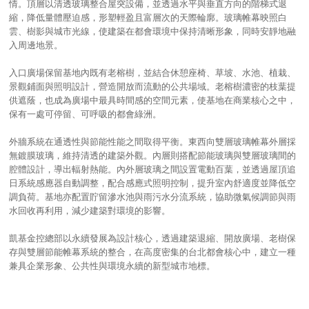
情。頂層以清透玻璃整合屋突設備，並透過水平與垂直方向的階梯式退
縮，降低量體壓迫感，形塑輕盈且富層次的天際輪廓。玻璃帷幕映照白
雲、樹影與城市光線，使建築在都會環境中保持清晰形象，同時安靜地融
入周邊地景。
入口廣場保留基地內既有老榕樹，並結合休憩座椅、草坡、水池、植栽、
景觀鋪面與照明設計，營造開放而流動的公共場域。老榕樹濃密的枝葉提
供遮蔭，也成為廣場中最具時間感的空間元素，使基地在商業核心之中，
保有一處可停留、可呼吸的都會綠洲。
外牆系統在通透性與節能性能之間取得平衡。東西向雙層玻璃帷幕外層採
無鍍膜玻璃，維持清透的建築外觀。內層則搭配節能玻璃與雙層玻璃間的
腔體設計，導出輻射熱能。內外層玻璃之間設置電動百葉，並透過屋頂追
日系統感應器自動調整，配合感應式照明控制，提升室內舒適度並降低空
調負荷。基地亦配置貯留滲水池與雨污水分流系統，協助微氣候調節與雨
水回收再利用，減少建築對環境的影響。
凱基金控總部以永續發展為設計核心，透過建築退縮、開放廣場、老樹保
存與雙層節能帷幕系統的整合，在高度密集的台北都會核心中，建立一種
兼具企業形象、公共性與環境永續的新型城市地標。