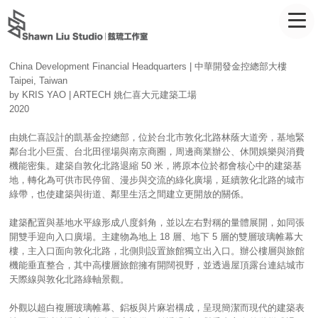
China Development Financial Headquarters | 中華開發金控總部大樓
Taipei, Taiwan
by KRIS YAO | ARTECH 姚仁喜大元建築工場
2020
由姚仁喜設計的凱基金控總部，位於台北市敦化北路林蔭大道旁，基地緊
鄰台北小巨蛋、台北田徑場與南京商圈，周邊商業辦公、休閒娛樂與消費
機能密集。建築自敦化北路退縮 50 米，將原本位於都會核心中的建築基
地，轉化為可供市民停留、漫步與交流的綠化廣場，延續敦化北路的城市
綠帶，也使建築與街道、鄰里生活之間建立更開放的關係。
建築配置與基地水平線形成八度斜角，並以左右對稱的量體展開，如同張
開雙手迎向入口廣場。主建物為地上 18 層、地下 5 層的雙層玻璃帷幕大
樓，主入口面向敦化北路，北側則設置旅館獨立出入口。辦公樓層與旅館
機能垂直整合，其中高樓層旅館擁有開闊視野，並透過屋頂露台連結城市
天際線與敦化北路綠軸景觀。
外觀以超白複層玻璃帷幕、鋁板與片麻岩構成，呈現簡潔而現代的建築表