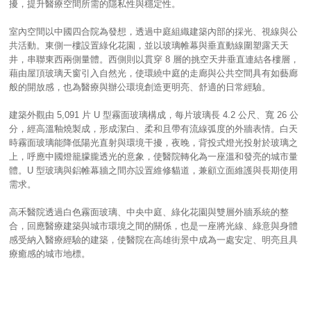
擾，提升醫療空間所需的隱私性與穩定性。
室內空間以中國四合院為發想，透過中庭組織建築內部的採光、視線與公
共活動。東側一樓設置綠化花園，並以玻璃帷幕與垂直動線圍塑露天天
井，串聯東西兩側量體。西側則以貫穿 8 層的挑空天井垂直連結各樓層，
藉由屋頂玻璃天窗引入自然光，使環繞中庭的走廊與公共空間具有如藝廊
般的開放感，也為醫療與辦公環境創造更明亮、舒適的日常經驗。
建築外觀由 5,091 片 U 型霧面玻璃構成，每片玻璃長 4.2 公尺、寬 26 公
分，經高溫釉燒製成，形成潔白、柔和且帶有流線弧度的外牆表情。白天
時霧面玻璃能降低陽光直射與環境干擾，夜晚，背投式燈光投射於玻璃之
上，呼應中國燈籠朦朧透光的意象，使醫院轉化為一座溫和發亮的城市量
體。U 型玻璃與鋁帷幕牆之間亦設置維修貓道，兼顧立面維護與長期使用
需求。
高禾醫院透過白色霧面玻璃、中央中庭、綠化花園與雙層外牆系統的整
合，回應醫療建築與城市環境之間的關係，也是一座將光線、綠意與身體
感受納入醫療經驗的建築，使醫院在高雄街景中成為一處安定、明亮且具
療癒感的城市地標。