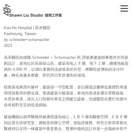
Kao-Ho Hospital | 高禾醫院
Kaohsiung, Taiwan
by schneider+schumacher
2023
高禾醫院由德國 Schneider + Schumacher 與 譚俊彥建築師事務所共同規
劃設計，基地位於高雄鼓山區。建築為地上 8 層、地下 2 層，總樓地板面
積約 4,000 坪，以潔白素雅與流線弧形的外型，將醫院從傳統的冰冷印
象，轉化為兼具療癒、研究與日常舒適性的場域。
順應基地東西向條件，建築採一字型配置，並以圓弧語彙降低量體對周邊
環境與鄰房的壓迫感。透過建築大幅退縮，基地內形成多層次景觀植栽、
水景與車道，使出入口與都市車流之間建立緩衝，也讓醫院在繁忙街廓中
保有相對安定的抵達經驗。
建築機能以精準醫療與健康照護為核心，1 至 5 層為醫療空間，6 至 8 層
則設置生技研究室、實驗室與辦公空間，使臨床服務、研究分析與客製化
醫療得以在同一棟建築中垂直整合。雙層外牆的設計亦進一步隔絕外部干