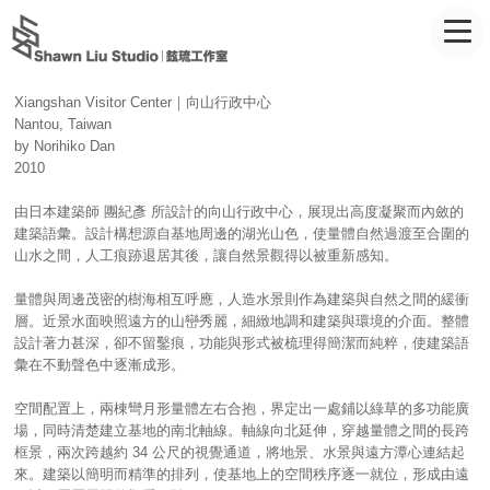
Xiangshan Visitor Center｜向山行政中心
Nantou, Taiwan
by Norihiko Dan
2010
由日本建築師 團紀彥 所設計的向山行政中心，展現出高度凝聚而內斂的
建築語彙。設計構想源自基地周邊的湖光山色，使量體自然過渡至合圍的
山水之間，人工痕跡退居其後，讓自然景觀得以被重新感知。
量體與周邊茂密的樹海相互呼應，人造水景則作為建築與自然之間的緩衝
層。近景水面映照遠方的山巒秀麗，細緻地調和建築與環境的介面。整體
設計著力甚深，卻不留鑿痕，功能與形式被梳理得簡潔而純粹，使建築語
彙在不動聲色中逐漸成形。
空間配置上，兩棟彎月形量體左右合抱，界定出一處鋪以綠草的多功能廣
場，同時清楚建立基地的南北軸線。軸線向北延伸，穿越量體之間的長跨
框景，兩次跨越約 34 公尺的視覺通道，將地景、水景與遠方潭心連結起
來。建築以簡明而精準的排列，使基地上的空間秩序逐一就位，形成由遠