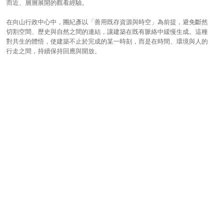
而近、層層展開的觀看經驗。
在向山行政中心中，團紀彥以「善用既存資源與時空」為前提，避免斷然
切割空間、歷史與自然之間的連結，讓建築在既有脈絡中緩慢生成。這種
對共生的體悟，使建築不止於完成的某一時刻，而是在時間、環境與人的
行走之間，持續保持回應與開放。